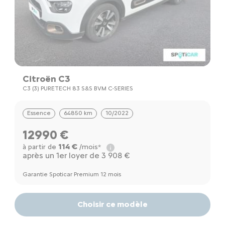
Citroën C3
C3 (3) PURETECH 83 S&S BVM C-SERIES
Essence
64850 km
10/2022
12990 €
114 €
à partir de
/mois*
après un 1er loyer de 3 908 €
Garantie Spoticar Premium 12 mois
Choisir ce modèle