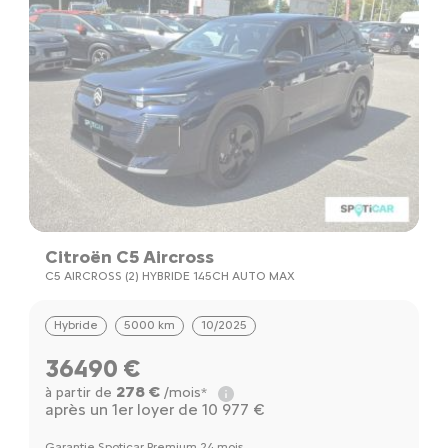
Citroën C5 Aircross
C5 AIRCROSS (2) HYBRIDE 145CH AUTO MAX
Hybride
5000 km
10/2025
36490 €
278 €
à partir de
/mois*
après un 1er loyer de 10 977 €
Garantie Spoticar Premium 24 mois