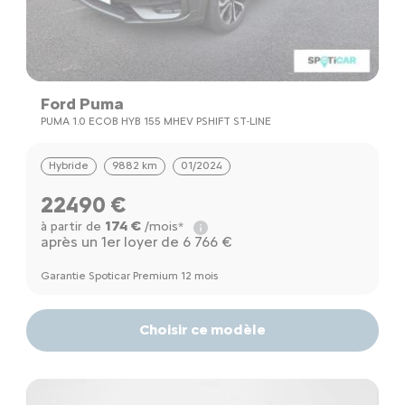
Ford Puma
PUMA 1.0 ECOB HYB 155 MHEV PSHIFT ST-LINE
Hybride
9882 km
01/2024
22490 €
174 €
à partir de
/mois*
après un 1er loyer de 6 766 €
Garantie Spoticar Premium 12 mois
Choisir ce modèle