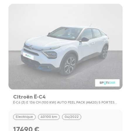
Citroën Ë-C4
Ë-C4 (3) E 136 CH (100 KW) AUTO FEEL PACK (AM20) 5 PORTES
(AVRIL 2022) (CO2 0)
Electrique
40100 km
04/2022
17490 €