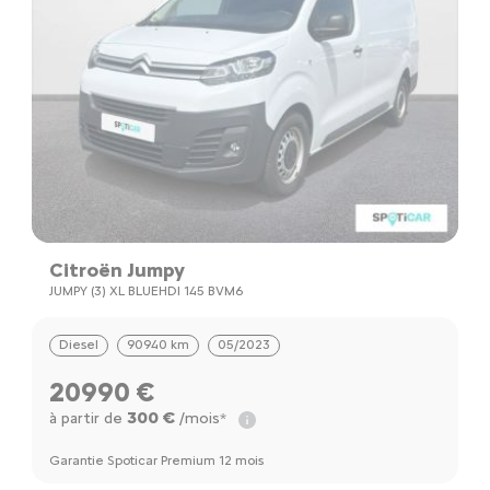
Citroën Jumpy
JUMPY (3) XL BLUEHDI 145 BVM6
Diesel
90940 km
05/2023
20990 €
300 €
à partir de
/mois*
Garantie Spoticar Premium 12 mois