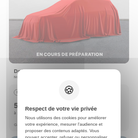
Ds NO 8
NO 8 BEV 74KWH FWD PALLAS
Electrique
10 km
09/2025
56990 €
Respect de votre vie privée
814 €
à partir de
/mois*
Nous utilisons des cookies pour améliorer
votre expérience, mesurer l'audience et
Garantie DS Certified 24 mois
proposer des contenus adaptés. Vous
pouvez accepter, refuser ou personnaliser