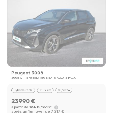
Peugeot 3008
3008 (2) 1.6 HYBRID 180 E-EAT8 ALLURE PACK
Hybride rech.
7159 km
05/2024
23990 €
184 €
à partir de
/mois*
après un 1er loyer de 7 217 €