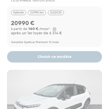
C4 (3) HYBRIDE 136 E-DSC6 PLUS
Hybride
22990 km
02/2025
20990 €
160 €
à partir de
/mois*
après un 1er loyer de 6 314 €
Garantie Spoticar Premium 12 mois
Choisir ce modèle