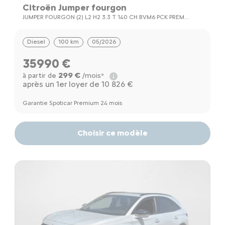
Citroën Jumper fourgon
JUMPER FOURGON (2) L2 H2 3.3 T 140 CH BVM6 PCK PREM
CONCT
Diesel
100 km
05/2026
35990 €
299 €
à partir de
/mois*
après un 1er loyer de 10 826 €
Garantie Spoticar Premium 24 mois
Choisir ce modèle