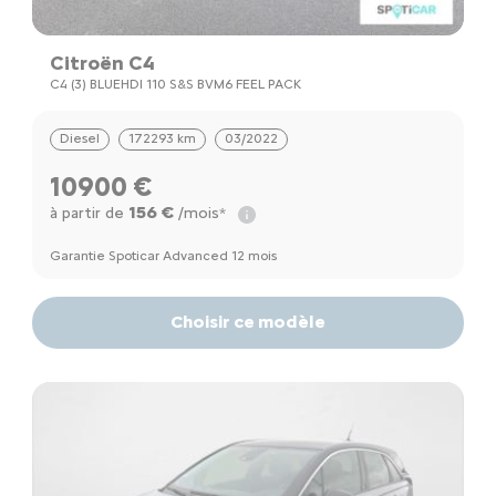
Citroën C4
C4 (3) BLUEHDI 110 S&S BVM6 FEEL PACK
Diesel
172293 km
03/2022
10900 €
156 €
à partir de
/mois*
Garantie Spoticar Advanced 12 mois
Choisir ce modèle