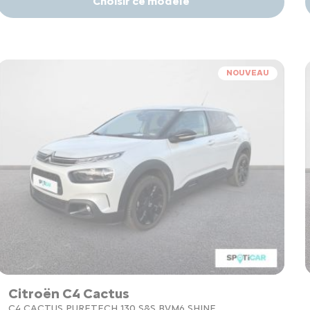
Choisir ce modèle
NOUVEAU
Citroën C4 Cactus
C4 CACTUS PURETECH 130 S&S BVM6 SHINE