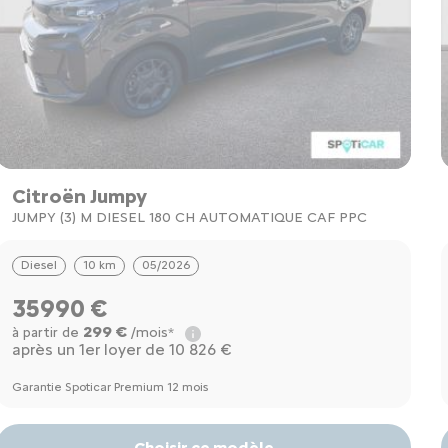
Citroën Jumpy
JUMPY (3) M DIESEL 180 CH AUTOMATIQUE CAF PPC
Diesel
10 km
05/2026
35990 €
299 €
à partir de
/mois*
après un 1er loyer de 10 826 €
Garantie Spoticar Premium 12 mois
Choisir ce modèle