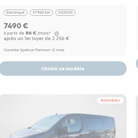
Electrique
37960 km
01/2020
7490 €
86 €
à partir de
/mois*
après un 1er loyer de 2 256 €
Garantie Spoticar Premium 12 mois
Choisir ce modèle
NOUVEAU