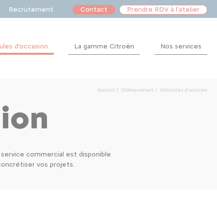
Recrutement
Contact
Prendre RDV à l'atelier
ules d'occasion
La gamme Citroën
Nos services
Après-
vente
Accueil
Châteaubriant
Véhicules d'occasion
Financement
sion
Location
e service commercial est disponible
ncrétiser vos projets.