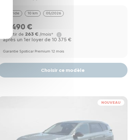
Hybride
10 km
05/2026
34490 €
263 €
à partir de
/mois*
après un 1er loyer de 10 375 €
Garantie Spoticar Premium 12 mois
Choisir ce modèle
NOUVEAU