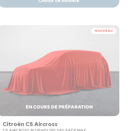
Choisir ce modèle
NOUVEAU
Citroën C5 Aircross
C5 AIRCROSS BLUEHDI 130 S&S EAT8 MAX