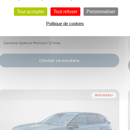
Tout accepter
Tout refuser
Personnaliser
Diesel
70762 km
10/2019
16490 €
Politique de cookies
236 €
à partir de
/mois*
Garantie Spoticar Premium 12 mois
Choisir ce modèle
NOUVEAU