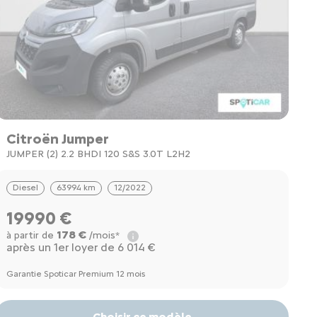
Citroën Jumper
JUMPER (2) 2.2 BHDI 120 S&S 3.0T L2H2
Diesel
63994 km
12/2022
19990 €
178 €
à partir de
/mois*
après un 1er loyer de 6 014 €
Garantie Spoticar Premium 12 mois
Choisir ce modèle